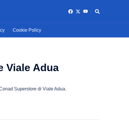
https://www.facebook.com/am
https://twitter.com/Ammann
https://www.youtube.
Cerca
icy
Cookie Policy
e Viale Adua
o Conad Superstore di Viale Adua.