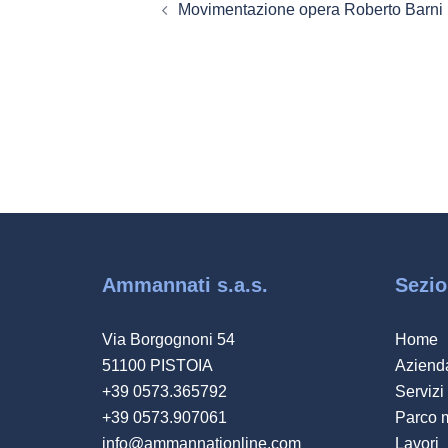
Movimentazione opera Roberto Barni
articolo
Ammannati s.a.s.
Sezio
Via Borgognoni 54
Home
51100 PISTOIA
Aziend
+39 0573.365792
Servizi
+39 0573.907061
Parco 
info@ammannationline.com
Lavori