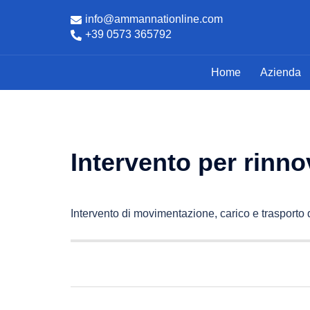
Vai
info@ammannationline.com
al
+39 0573 365792
contenuto
Home
Azienda
Intervento per rinn
Intervento di movimentazione, carico e trasporto
Navigazione