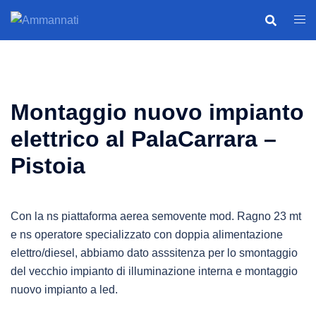
Vai
Cerca
Most
al
men
contenuto
Montaggio nuovo impianto
elettrico al PalaCarrara –
Pistoia
Con la ns piattaforma aerea semovente mod. Ragno 23 mt
e ns operatore specializzato con doppia alimentazione
elettro/diesel, abbiamo dato asssitenza per lo smontaggio
del vecchio impianto di illuminazione interna e montaggio
nuovo impianto a led.