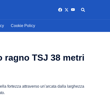
https://www.facebook.com/am
https://twitter.com/Ammann
https://www.youtube.
Cerca
icy
Cookie Policy
o ragno TSJ 38 metri
ella fortezza attraverso un’arcata dalla larghezza
to.