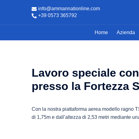
Vai
info@ammannationline.com
al
+39 0573 365792
contenuto
Home
Azienda
Lavoro speciale con
presso la Fortezza 
Con la nostra piattaforma aerea modello ragno TSJ
di 1,75m e dall’altezza di 2,53 metri mediante u